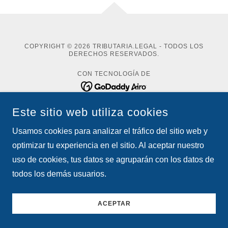
COPYRIGHT © 2026 TRIBUTARIA.LEGAL - TODOS LOS
DERECHOS RESERVADOS.
CON TECNOLOGÍA DE
Este sitio web utiliza cookies
Política de privacidad
Usamos cookies para analizar el tráfico del sitio web y
Términos y condiciones
optimizar tu experiencia en el sitio. Al aceptar nuestro
uso de cookies, tus datos se agruparán con los datos de
todos los demás usuarios.
ACEPTAR